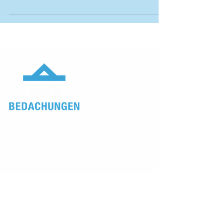
... gut gedacht!
MD Bedachungen GmbH
Marcel Dani
Am Pfisterhölzli 20
8606 Greifensee
+41
79 438 31 34
info@md-bedachungen.ch