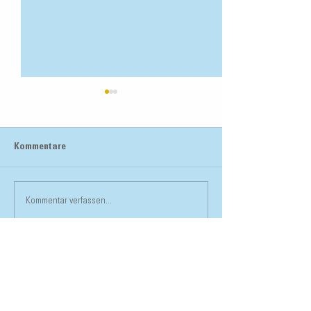
Kommentare
Coop Rägimärt Regensdorf
Kommentar verfassen...
Wartungsfrei, be
Flachdach!